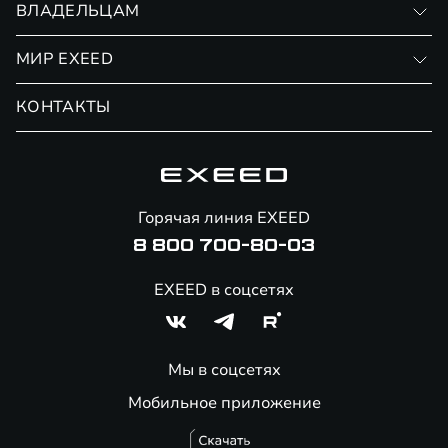
ВЛАДЕЛЬЦАМ
Финансовые программы
Личный кабинет
МИР EXEED
Страхование
Записаться на сервис
Обмен / Trade-in
Новости и события
КОНТАКТЫ
Сервис
Специальные предложения
Технологии EXEED
Гарантия EXEED
Корпоративным клиентам
Знаковые клиенты EXEED
Помощь на дорогах
Онлайн-магазин аксессуаров
Горячая линия EXEED
8 800 700-80-03
EXEED в соцсетях
Мы в соцсетях
Мобильное приложение