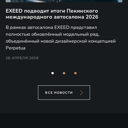
EXEED подводит итоги Пекинского
Д
международного автосалона 2026
E
в
а,
В рамках автосалона EXEED представил
EX
полностью обновлённый модельный ряд,
по
объединённый новой дизайнерской концепцией
(н
Perpetua
Co
28 АПРЕЛЯ 2026
24
ВСЕ НОВОСТИ