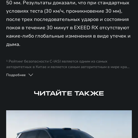
50 мм. Результаты доказали, что при стандартных
условиях теста (30 км/ч, проникновение 30 мм),
после трех последовательных ударов и состояния
покоя в течение 30 минут в EXEED RX отсутствуют
какие-либо глобальные изменения в виде утечек и
дыма.
¹ Рейтинг безопасности C-IASI является одним из самых
авторитетных в Китае и является самым авторитетным в мире краш-
тестов. Оценка C-IASI учитывает водителей и пассажиров разного
Подробнее
роста и пола, а также использует наиболее реалистичные сценарии
столкновений, что делает результаты теста более
репрезентативными. Более того, тестовые проекты C-IASI
ЧИТАЙТЕ ТАКЖЕ
ориентированы на реальные интересы потребителей, что позволяет
предоставить наиболее полную информацию для покупки
автомобилей.