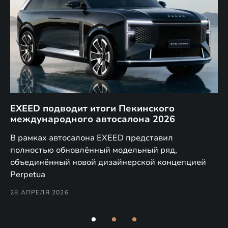
EXEED подводит итоги Пекинского
Д
международного автосалона 2026
E
в
а,
В рамках автосалона EXEED представил
EX
полностью обновлённый модельный ряд,
по
объединённый новой дизайнерской концепцией
(н
Perpetua
Co
28 АПРЕЛЯ 2026
24