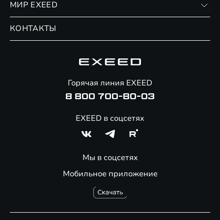
МИР EXEED
Страхование
Записаться на сервис
Обмен / Trade-in
Новости и события
КОНТАКТЫ
Сервис
Специальные предложения
Технологии EXEED
Гарантия EXEED
Корпоративным клиентам
Знаковые клиенты EXEED
Помощь на дорогах
Онлайн-магазин аксессуаров
Горячая линия EXEED
8 800 700-80-03
EXEED в соцсетях
Мы в соцсетях
Мобильное приложение