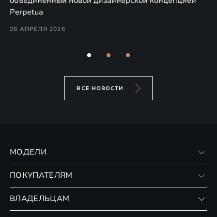
объединённый новой дизайнерской концепцией
(н
Perpetua
Co
28 АПРЕЛЯ 2026
24
ВСЕ НОВОСТИ
МОДЕЛИ
VX
ПОКУПАТЕЛЯМ
RX
Записаться на тест-драйв
ВЛАДЕЛЬЦАМ
Финансовые программы
Личный кабинет