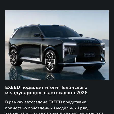
EXEED подводит итоги Пекинского
Д
международного автосалона 2026
E
в
а,
В рамках автосалона EXEED представил
EX
полностью обновлённый модельный ряд,
по