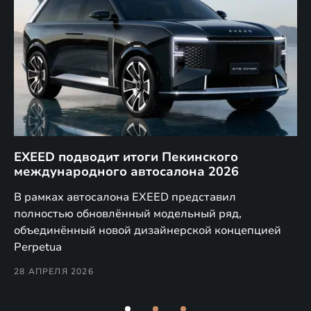
EXEED подводит итоги Пекинского
Д
международного автосалона 2026
E
в
а,
В рамках автосалона EXEED представил
EX
полностью обновлённый модельный ряд,
по
объединённый новой дизайнерской концепцией
(н
Perpetua
Co
28 АПРЕЛЯ 2026
24