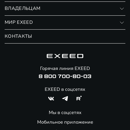
Записаться на тест-драйв
ВЛАДЕЛЬЦАМ
Финансовые программы
Личный кабинет
МИР EXEED
Страхование
Записаться на сервис
Обмен / Trade-in
Новости и события
КОНТАКТЫ
Сервис
Специальные предложения
Технологии EXEED
Гарантия EXEED
Корпоративным клиентам
Знаковые клиенты EXEED
Помощь на дорогах
Онлайн-магазин аксессуаров
Горячая линия EXEED
8 800 700-80-03
EXEED в соцсетях
Мы в соцсетях
Мобильное приложение